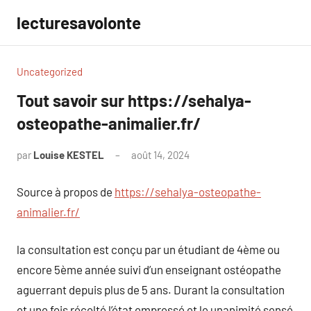
Aller
lecturesavolonte
au
contenu
Uncategorized
Tout savoir sur https://sehalya-
osteopathe-animalier.fr/
par
Louise KESTEL
août 14, 2024
Aucun
commentaire
Source à propos de
https://sehalya-osteopathe-
animalier.fr/
la consultation est conçu par un étudiant de 4ème ou
encore 5ème année suivi d’un enseignant ostéopathe
aguerrant depuis plus de 5 ans. Durant la consultation
et une fois récolté l’état empressé et le unanimité sensé