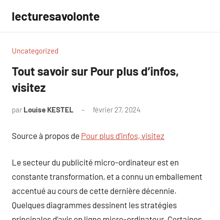
Aller
lecturesavolonte
au
contenu
Uncategorized
Tout savoir sur Pour plus d’infos,
visitez
par
Louise KESTEL
février 27, 2024
Aucun
commentaire
Source à propos de
Pour plus d’infos, visitez
Le secteur du publicité micro-ordinateur est en
constante transformation, et a connu un emballement
accentué au cours de cette dernière décennie.
Quelques diagrammes dessinent les stratégies
principales d’avis en ligne micro-ordinateur. Certaines