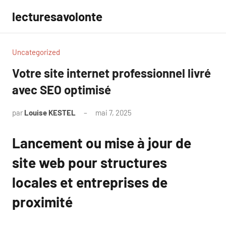
Aller
lecturesavolonte
au
contenu
Uncategorized
Votre site internet professionnel livré
avec SEO optimisé
par
Louise KESTEL
mai 7, 2025
Aucun
commentaire
Lancement ou mise à jour de
site web pour structures
locales et entreprises de
proximité