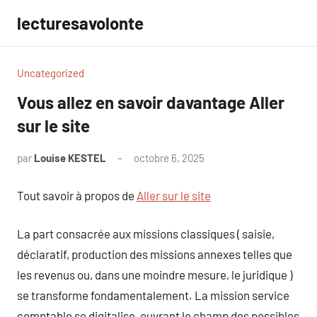
Aller
lecturesavolonte
au
contenu
Uncategorized
Vous allez en savoir davantage Aller
sur le site
par
Louise KESTEL
octobre 6, 2025
Aucun
commentaire
Tout savoir à propos de
Aller sur le site
La part consacrée aux missions classiques ( saisie,
déclaratif, production des missions annexes telles que
les revenus ou, dans une moindre mesure, le juridique )
se transforme fondamentalement. La mission service
comptable se digitalise, ouvrant le champ des possibles