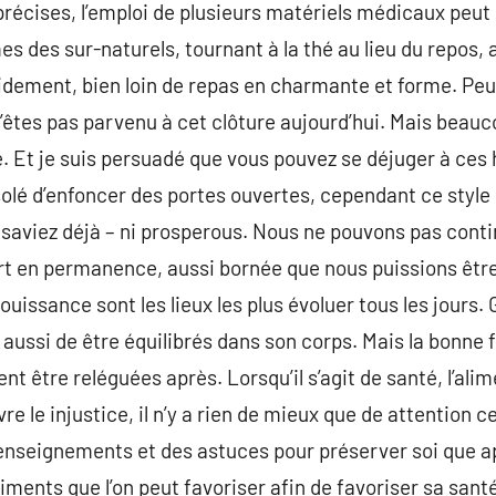
précises, l’emploi de plusieurs matériels médicaux peu
 des sur-naturels, tournant à la thé au lieu du repos,
dement, bien loin de repas en charmante et forme. Peut
n’êtes pas parvenu à cet clôture aujourd’hui. Mais beauc
re. Et je suis persuadé que vous pouvez se déjuger à ces
olé d’enfoncer des portes ouvertes, cependant ce style d
le saviez déjà – ni prosperous. Nous ne pouvons pas con
ort en permanence, aussi bornée que nous puissions êtr
ouissance sont les lieux les plus évoluer tous les jours. G
 aussi de être équilibrés dans son corps. Mais la bonne 
t être reléguées après. Lorsqu’il s’agit de santé, l’ali
re le injustice, il n’y a rien de mieux que de attention c
nseignements et des astuces pour préserver soi que app
liments que l’on peut favoriser afin de favoriser sa sant