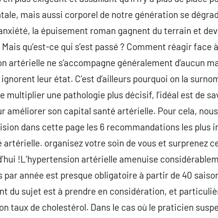
ale, mais aussi corporel de notre génération se dégra
l’anxiété, la épuisement roman gagnent du terrain et de
 Mais qu’est-ce qui s’est passé ? Comment réagir face à 
on artérielle ne s’accompagne généralement d’aucun m
gnorent leur état. C’est d’ailleurs pourquoi on la surno
 multiplier une pathologie plus décisif, l’idéal est de s
ur améliorer son capital santé artérielle. Pour cela, no
cision dans cette page les 6 recommandations les plus 
é artérielle. organisez votre soin de vous et surprene
’hui !L’hypertension artérielle amenuise considérableme
is par année est presque obligatoire à partir de 40 sais
vent du sujet est à prendre en considération, et particul
son taux de cholestérol. Dans le cas où le praticien sus