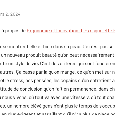
rs 2, 2024
Aucun
commentaire
 à propos de
Ergonomie et Innovation: L’Exosquelette H
pour se montrer belle et bien dans sa peau. Ce n’est pas
t un nouveau produit beauté qu’on peut nécessairement 
iorité un style de vie. C’est des critères qui sont fonciè
autres. Ça passe par la qu’on mange, ce qu’on met sur no
tre stress, nos pensées, les copains qu’on entretient 
ultitude de conclusion qu’on fait en permanence, dans c
 nous vivons, où tout va avec une vitesse v, où tout ch
es, un nombre élévé gens n’ont plus le temps de s’occ
en plus exigeant et assaillant qu’il n’y a plus de place p