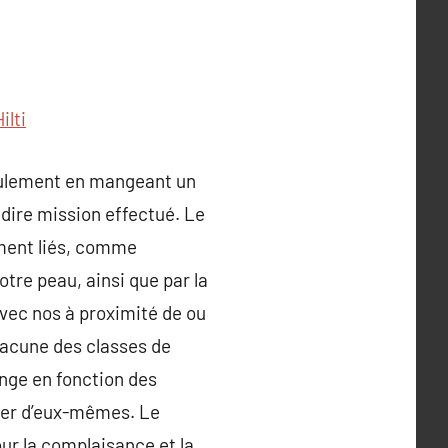
ilti
 seulement en mangeant un
dire mission effectué. Le
rement liés, comme
tre peau, ainsi que par la
avec nos à proximité de ou
hacune des classes de
ange en fonction des
uper d’eux-mêmes. Le
our la complaisance et la