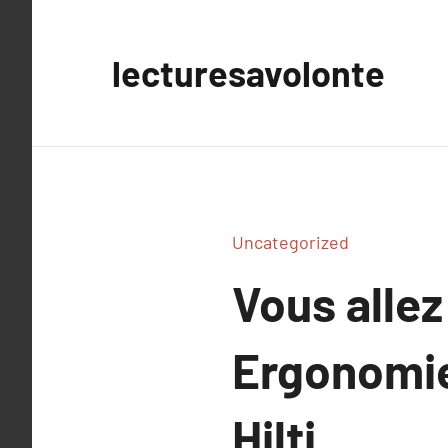
Aller
au
lecturesavolonte
contenu
Uncategorized
Vous allez
Ergonomie
Hilti