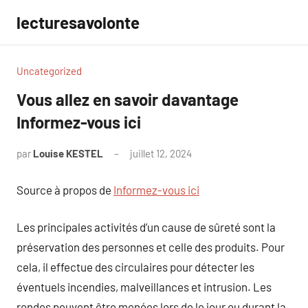
Aller
lecturesavolonte
au
contenu
Uncategorized
Vous allez en savoir davantage
Informez-vous ici
par
Louise KESTEL
juillet 12, 2024
Aucun
commentaire
Source à propos de
Informez-vous ici
Les principales activités d’un cause de sûreté sont la
préservation des personnes et celle des produits. Pour
cela, il effectue des circulaires pour détecter les
éventuels incendies, malveillances et intrusion. Les
rondes peuvent être menées lors de le jour ou durant la