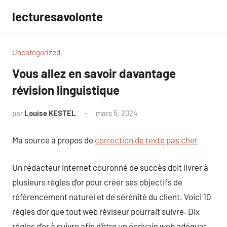
Aller
lecturesavolonte
au
contenu
Uncategorized
Vous allez en savoir davantage
révision linguistique
par
Louise KESTEL
mars 5, 2024
Aucun
commentaire
Ma source à propos de
correction de texte pas cher
Un rédacteur internet couronné de succès doit livrer à
plusieurs règles d’or pour créer ses objectifs de
référencement naturel et de sérénité du client. Voici 10
règles d’or que tout web réviseur pourrait suivre. Dix
règles d’or à suivre afin d’être un écrivain web adéquat