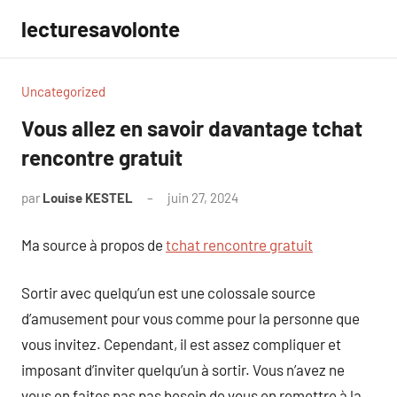
Aller
lecturesavolonte
au
contenu
Uncategorized
Vous allez en savoir davantage tchat
rencontre gratuit
par
Louise KESTEL
juin 27, 2024
Aucun
commentaire
Ma source à propos de
tchat rencontre gratuit
Sortir avec quelqu’un est une colossale source
d’amusement pour vous comme pour la personne que
vous invitez. Cependant, il est assez compliquer et
imposant d’inviter quelqu’un à sortir. Vous n’avez ne
vous en faites pas pas besoin de vous en remettre à la