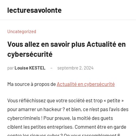
Aller
lecturesavolonte
au
contenu
Uncategorized
Vous allez en savoir plus Actualité en
cybersécurité
par
Louise KESTEL
septembre 2, 2024
Aucun
commentaire
Ma source à propos de
Actualité en cybersécurité
Vous réfléchissez que votre société est trop « petite »
pour amarrer un hackeur ? et bien, ce n’est pas l’avis des
cybercriminels ! Pour preuve, la moitié des guets
ciblent les petites entreprises. Comment être en garde
contre les risques cyber ? On vous rassemblement 6