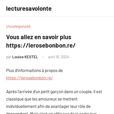
Aller
lecturesavolonte
au
contenu
Uncategorized
Vous allez en savoir plus
https://lerosebonbon.re/
par
Louise KESTEL
avril 10, 2024
Aucun
commentaire
Plus d’informations à propos de
https://lerosebonbon.re/
Après l’arrivée d’un petit garçon dans un couple, il est
classique que les amoureux se mettent
individuellement afin de avantager leur rôle de
descendant. Mais c’est en efficace de la sorte que