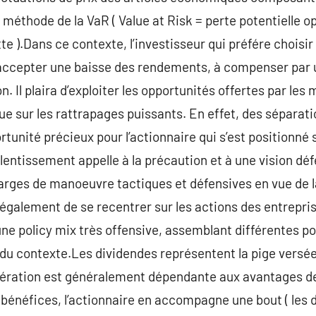
méthode de la VaR ( Value at Risk = perte potentielle o
e ).Dans ce contexte, l’investisseur qui préfére choisir
accepter une baisse des rendements, à compenser par u
ion. Il plaira d’exploiter les opportunités offertes par le
e sur les rattrapages puissants. En effet, des sépara
tunité précieux pour l’actionnaire qui s’est positionné s
entissement appelle à la précaution et à une vision défen
arges de manoeuvre tactiques et défensives en vue de la
a également de se recentrer sur les actions des entrepris
une policy mix très offensive, assemblant différentes po
 du contexte.Les dividendes représentent la pige versée 
ération est généralement dépendante aux avantages de l
s bénéfices, l’actionnaire en accompagne une bout ( les 