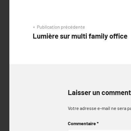
Navigation
Publication précédente
Lumière sur multi family office
de
l’article
Laisser un comment
Votre adresse e-mail ne sera p
Commentaire
*