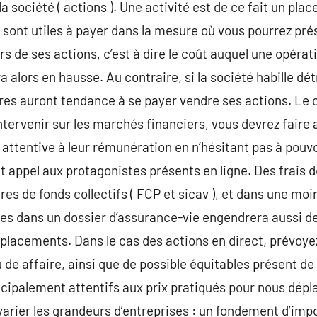
 société ( actions ). Une activité est de ce fait un plac
s sont utiles à payer dans la mesure où vous pourrez p
rs de ses actions, c’est à dire le coût auquel une opéra
a alors en hausse. Au contraire, si la société habille dé
res auront tendance à se payer vendre ses actions. Le 
ntervenir sur les marchés financiers, vous devrez faire 
e attentive à leur rémunération en n’hésitant pas à pouv
t appel aux protagonistes présents en ligne. Des frais d
res de fonds collectifs ( FCP et sicav ), et dans une mo
ces dans un dossier d’assurance-vie engendrera aussi d
 placements. Dans le cas des actions en direct, prévoye
de affaire, ainsi que de possible équitables présent de
cipalement attentifs aux prix pratiqués pour nous dépla
 varier les grandeurs d’entreprises : un fondement d’imp