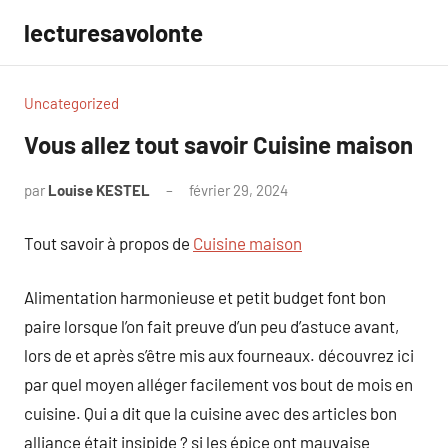
Aller
lecturesavolonte
au
contenu
Uncategorized
Vous allez tout savoir Cuisine maison
par
Louise KESTEL
février 29, 2024
Aucun
commentaire
Tout savoir à propos de
Cuisine maison
Alimentation harmonieuse et petit budget font bon
paire lorsque l’on fait preuve d’un peu d’astuce avant,
lors de et après s’être mis aux fourneaux. découvrez ici
par quel moyen alléger facilement vos bout de mois en
cuisine. Qui a dit que la cuisine avec des articles bon
alliance était insipide ? si les épice ont mauvaise