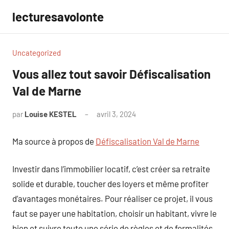
Aller
lecturesavolonte
au
contenu
Uncategorized
Vous allez tout savoir Défiscalisation
Val de Marne
par
Louise KESTEL
avril 3, 2024
Aucun
commentaire
Ma source à propos de
Défiscalisation Val de Marne
Investir dans l’immobilier locatif, c’est créer sa retraite
solide et durable, toucher des loyers et même profiter
d’avantages monétaires. Pour réaliser ce projet, il vous
faut se payer une habitation, choisir un habitant, vivre le
bien et suivre toute une série de règles et de formalités.