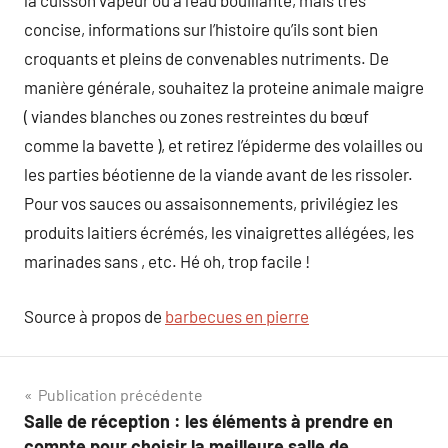
la cuisson vapeur ou à l’eau bouillante, mais très
concise, informations sur l’histoire qu’ils sont bien
croquants et pleins de convenables nutriments. De
manière générale, souhaitez la proteine animale maigre
( viandes blanches ou zones restreintes du bœuf
comme la bavette ), et retirez l’épiderme des volailles ou
les parties béotienne de la viande avant de les rissoler.
Pour vos sauces ou assaisonnements, privilégiez les
produits laitiers écrémés, les vinaigrettes allégées, les
marinades sans , etc. Hé oh, trop facile !
Source à propos de
barbecues en pierre
Navigation
Publication précédente
Salle de réception : les éléments à prendre en
de
compte pour choisir la meilleure salle de