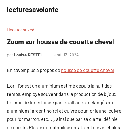
Aller
lecturesavolonte
au
contenu
Uncategorized
Zoom sur housse de couette cheval
par
Louise KESTEL
août 13, 2024
Aucun
commentaire
En savoir plus à propos de
housse de couette cheval
L’or : l’or est un aluminium estimé depuis la nuit des
temps, employé souvent dans la production de bijoux.
La cran de l’or est osée par les alliages mélangés au
aluminium ( argent noirci et cuivre pour l’or jaune, cuivre
pour l’or marron, etc… ), ainsi que par sa clarté, définie
en carats. Plus le comptabilise carats est élevé, et plus