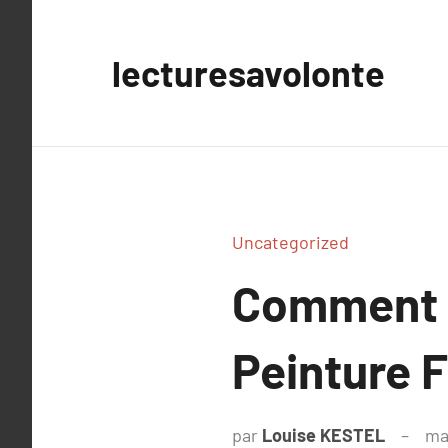
Aller
au
lecturesavolonte
contenu
Uncategorized
Comment S
Peinture F
par
Louise KESTEL
ma