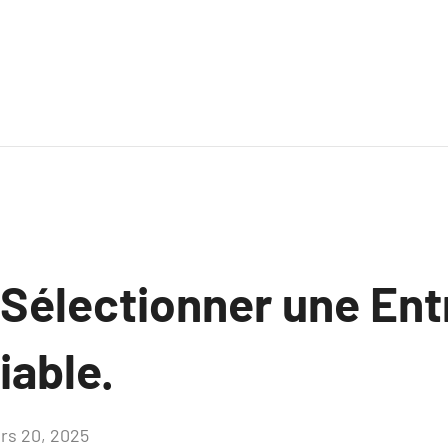
électionner une Ent
iable.
rs 20, 2025
Aucun