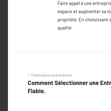
Faire appel à une entrepri
espace et augmenter sa lon
propriété. En choisissant
qualité.
Navigation
Publication précédente
Comment Sélectionner une Entr
de
Fiable.
l’article