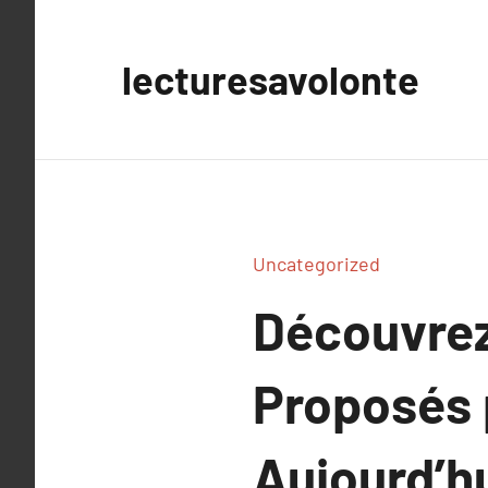
Aller
au
lecturesavolonte
contenu
Uncategorized
Découvrez
Proposés p
Aujourd’hu