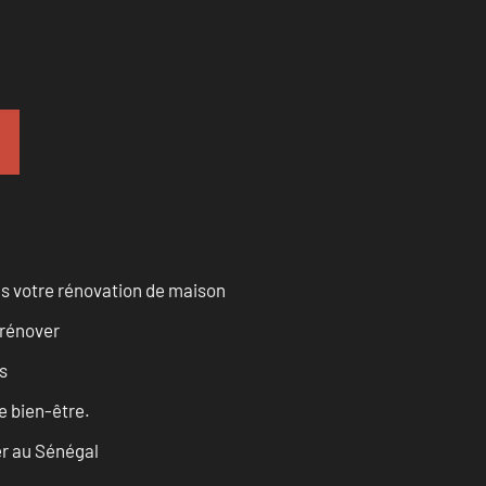
s votre rénovation de maison
 rénover
es
re bien-être.
er au Sénégal