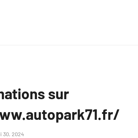
mations sur
ww.autopark71.fr/
i 30, 2024
Aucun