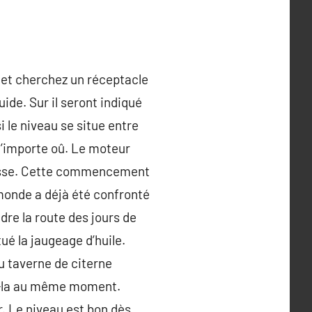
t et cherchez un réceptacle
uide. Sur il seront indiqué
i le niveau se situe entre
 n’importe oû. Le moteur
 casse. Cette commencement
 monde a déjà été confronté
dre la route des jours de
tué la jaugeage d’huile.
u taverne de citerne
ez-la au même moment.
r. Le niveau est bon dès