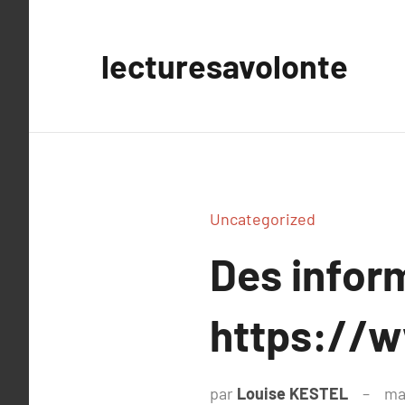
Aller
au
lecturesavolonte
contenu
Uncategorized
Des infor
https://w
par
Louise KESTEL
ma