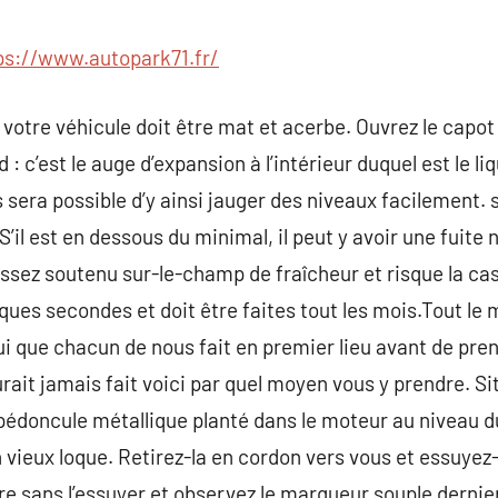
commentaire
ps://www.autopark71.fr/
e votre véhicule doit être mat et acerbe. Ouvrez le capo
 c’est le auge d’expansion à l’intérieur duquel est le liq
s sera possible d’y ainsi jauger des niveaux facilement. s
S’il est en dessous du minimal, il peut y avoir une fuite
assez soutenu sur-le-champ de fraîcheur et risque la
ques secondes et doit être faites tout les mois.Tout le
lui que chacun de nous fait en premier lieu avant de pren
urait jamais fait voici par quel moyen vous y prendre. Si
pédoncule métallique planté dans le moteur au niveau d
n vieux loque. Retirez-la en cordon vers vous et essuy
ore sans l’essuyer et observez le marqueur souple dernie