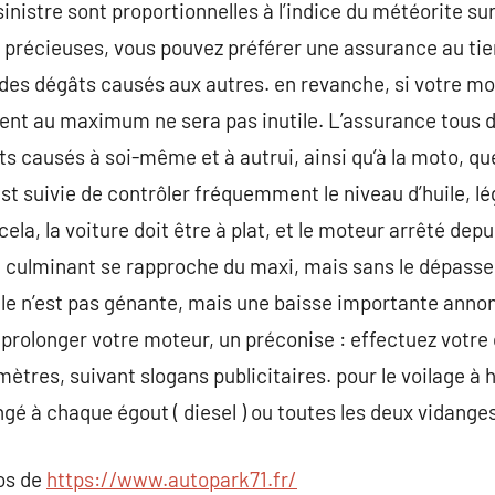
nistre sont proportionnelles à l’indice du météorite sur
 précieuses, vous pouvez préférer une assurance au tier
es dégâts causés aux autres. en revanche, si votre mot
t au maximum ne sera pas inutile. L’assurance tous d
s causés à soi-même et à autrui, ainsi qu’à la moto, que
 est suivie de contrôler fréquemment le niveau d’huile, 
ela, la voiture doit être à plat, et le moteur arrêté dep
le culminant se rapproche du maxi, mais sans le dépasse
le n’est pas génante, mais une baisse importante anno
 prolonger votre moteur, un préconise : effectuez votre 
ètres, suivant slogans publicitaires. pour le voilage à h
ngé à chaque égout ( diesel ) ou toutes les deux vidange
pos de
https://www.autopark71.fr/