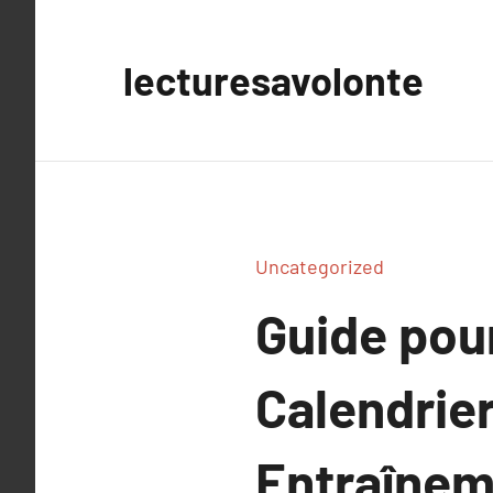
Aller
au
lecturesavolonte
contenu
Uncategorized
Guide pour
Calendrier
Entraînem