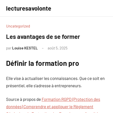
Aller
lecturesavolonte
au
contenu
Uncategorized
Les avantages de se former
par
Louise KESTEL
août 5, 2025
Aucun
commentaire
Définir la formation pro
Elle vise à actualiser les connaissances. Que ce soit en
présentiel, elle s’adresse à entrepreneurs.
Source à propos de
Formation RGPD (Protection des
données) Comprendre et appliquer le Règlement