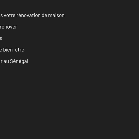
s votre rénovation de maison
 rénover
es
re bien-être.
er au Sénégal