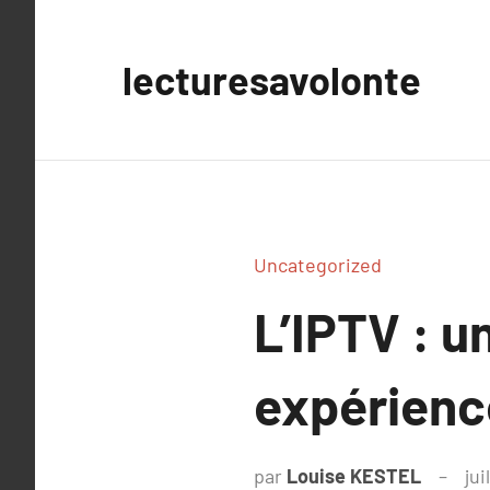
Aller
au
lecturesavolonte
contenu
Uncategorized
L’IPTV : u
expérienc
par
Louise KESTEL
jui