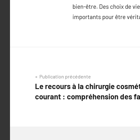
bien-être. Des choix de vi
importants pour être vérit
Navigation
Publication précédente
Le recours à la chirurgie cosmé
de
courant : compréhension des f
l’article