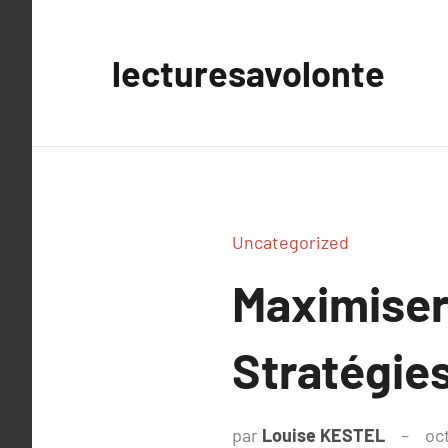
Aller
au
lecturesavolonte
contenu
Uncategorized
Maximiser 
Stratégie
par
Louise KESTEL
oc