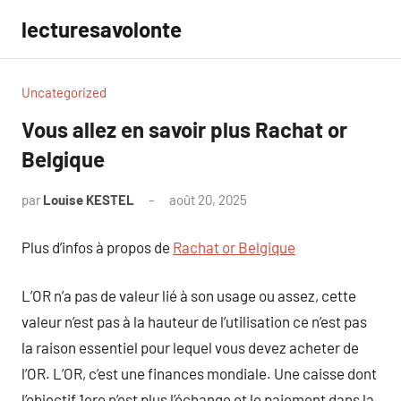
Aller
lecturesavolonte
au
contenu
Uncategorized
Vous allez en savoir plus Rachat or
Belgique
par
Louise KESTEL
août 20, 2025
Aucun
commentaire
Plus d’infos à propos de
Rachat or Belgique
L’OR n’a pas de valeur lié à son usage ou assez, cette
valeur n’est pas à la hauteur de l’utilisation ce n’est pas
la raison essentiel pour lequel vous devez acheter de
l’OR. L’OR, c’est une finances mondiale. Une caisse dont
l’objectif 1ere n’est plus l’échange et le paiement dans la